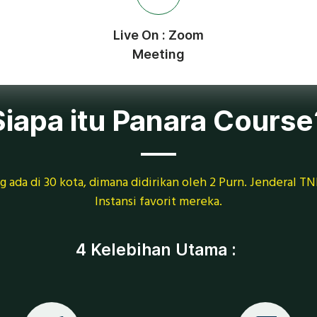
Live On : Zoom
Meeting
Siapa itu Panara Course
 ada di 30 kota, dimana didirikan oleh 2 Purn. Jenderal TNI
Instansi favorit mereka.
4 Kelebihan Utama :