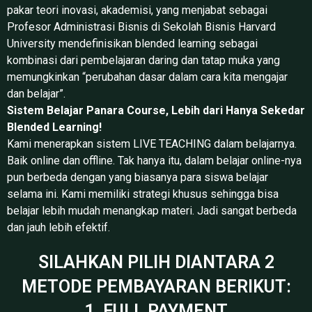
pakar teori inovasi, akademisi, yang menjabat sebagai
Profesor Administrasi Bisnis di Sekolah Bisnis Harvard
University mendefinisikan blended learning sebagai
kombinasi dari pembelajaran daring dan tatap muka yang
memungkinkan “perubahan dasar dalam cara kita mengajar
dan belajar”.
Sistem Belajar Panara Course, Lebih dari Hanya Sekedar
Blended Learning!
Kami menerapkan sistem LIVE TEACHING dalam belajarnya.
Baik online dan offline. Tak hanya itu, dalam belajar online-nya
pun berbeda dengan yang biasanya para siswa belajar
selama ini. Kami memiliki strategi khusus sehingga bisa
belajar lebih mudah menangkap materi. Jadi sangat berbeda
dan jauh lebih efektif.
SILAHKAN PILIH DIANTARA 2
METODE PEMBAYARAN BERIKUT:
1. FULL PAYMENT