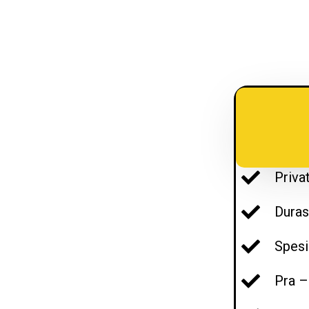
Priva
Duras
Spesi
Pra –