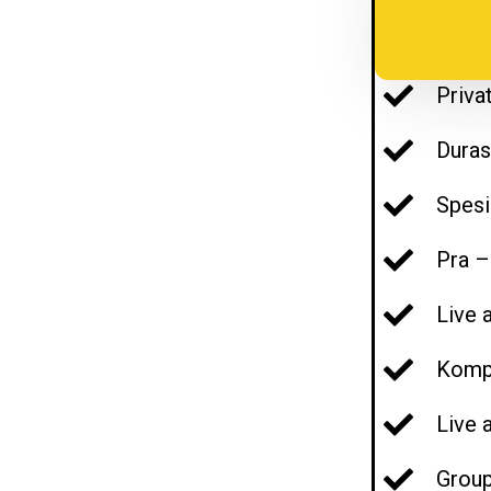
Priva
Duras
Spesi
Pra –
Live 
Kompi
Live 
Group