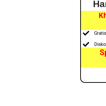
Ha
Kh
Grati
Disko
S