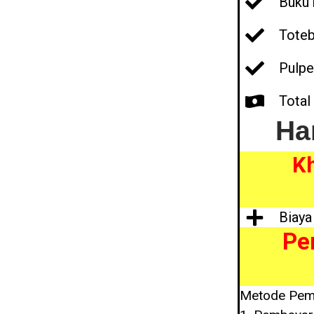
Buku 
Toteb
Pulpe
Total
Ha
Kh
Biaya
Pem
Metode Pem