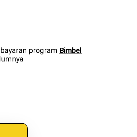
embayaran program
Bimbel
elumnya