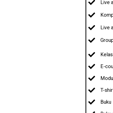
Live 
Kompi
Live 
Group
Kelas
E-cou
Modul
T-shir
Buku 