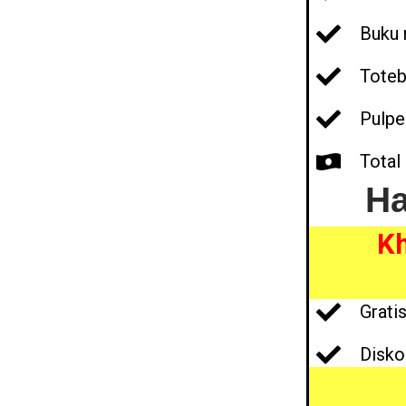
Buku 
Toteb
Pulpe
Total 
Ha
Kh
Grati
Disko