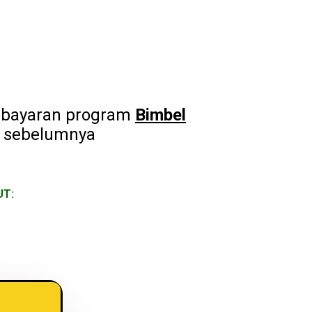
embayaran program
Bimbel
n sebelumnya
UT: