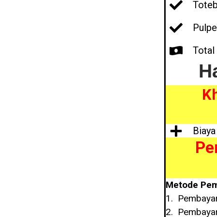
Toteb
Pulpe
Total
H
Kh
Biaya
Pem
Metode Pem
Pembayar
Pembayar