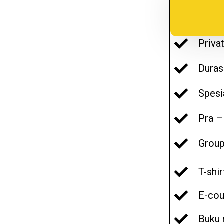
Privat
Duras
Spesi
Pra –
Group
T-shir
E-cou
Buku 