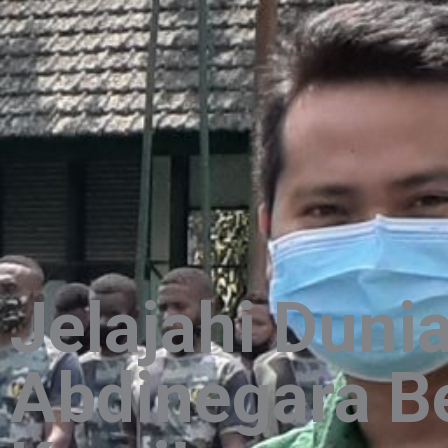
Jelajahi Duni
Abdinegara B