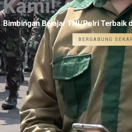
Kami!
Bimbingan Belajar TNI/Polri Terbaik 
BERGABUNG SEKA