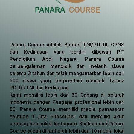
Panara Course adalah Bimbel TNI/POLRI, CPNS
dan Kedinasan yang berdiri dibawah PT.
Pendidikan Abdi Negara. Panara Course
berpengalaman mendidik dan melatih siswa
selama 3 tahun dan telah mengantarkan lebih dari
500 siswa yang berprestasi menjadi Taruna
POLRI/TNI dan Kedinasan.
Kami memiliki lebih dari 30 Cabang di seluruh
Indonesia dengan Pengajar profesional lebih dari
50. Panara Course memiliki media pemasaran
Youtube 1 juta Subscriber dan memiliki akun
centang biru asli di Instagram. Kualitas dari Panara
Course sudah diliput oleh lebih dari 10 media lokal