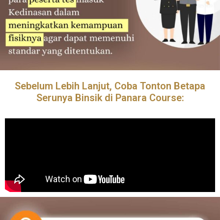
Sebelum Lebih Lanjut, Coba Tonton Betapa
Serunya Binsik di Panara Course: