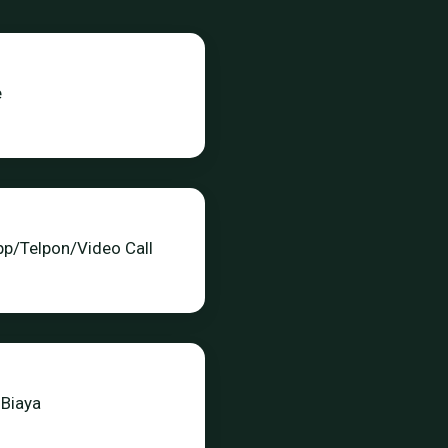
e
p/Telpon/Video Call
 Biaya