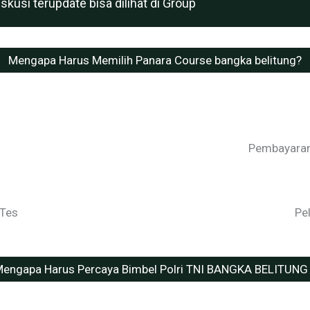
usi terupdate bisa dilihat di Group
Mengapa Harus Memilih Panara Course bangka belitung?
Pembayaran 
 Tes
Pe
engapa Harus Percaya Bimbel Polri TNI BANGKA BELITUNG