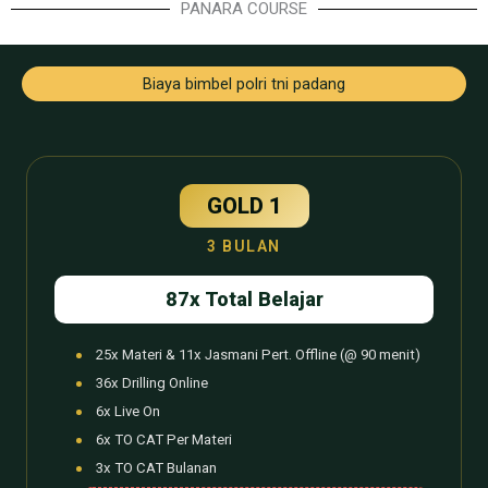
PANARA COURSE
Biaya bimbel polri tni padang
GOLD 1
3 BULAN
87x Total Belajar
25x Materi & 11x Jasmani Pert. Offline (@ 90 menit)
36x Drilling Online
6x Live On
6x TO CAT Per Materi
3x TO CAT Bulanan