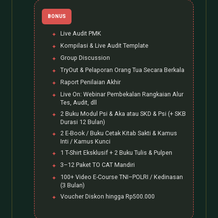
BONUS
Live Audit PMK
Kompilasi & Live Audit Template
Group Discussion
TryOut & Pelaporan Orang Tua Secara Berkala
Raport Penilaian Akhir
Live On: Webinar Pembekalan Rangkaian Alur
Tes, Audit, dll
2 Buku Modul Psi & Aka atau SKD & Psi (+ SKB
Durasi 12 Bulan)
2 E-Book / Buku Cetak Kitab Sakti & Kamus
Inti / Kamus Kunci
1 T-Shirt Eksklusif + 2 Buku Tulis & Pulpen
3–12 Paket TO CAT Mandiri
100+ Video E-Course TNI–POLRI / Kedinasan
(3 Bulan)
Voucher Diskon hingga Rp500.000