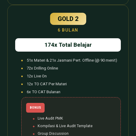
GOLD 2
6 BULAN
174x Total Belajar
51x Materi & 21x Jasmani Pert. Offline (@ 90 menit)
72x Drilling Online
12x Live On
12x TO CAT Per Materi
6x TO CAT Bulanan
BONUS
Live Audit PMK
Kompilasi & Live Audit Template
Group Discussion