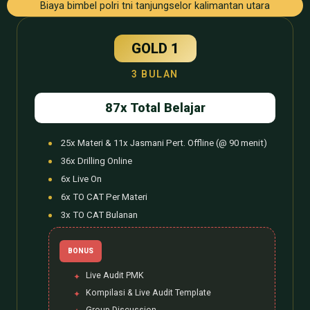
Biaya bimbel polri tni tanjungselor kalimantan utara
GOLD 1
3 BULAN
87x Total Belajar
25x Materi & 11x Jasmani Pert. Offline (@ 90 menit)
36x Drilling Online
6x Live On
6x TO CAT Per Materi
3x TO CAT Bulanan
BONUS
Live Audit PMK
Kompilasi & Live Audit Template
Group Discussion