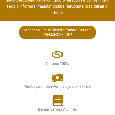
untuk bergabung ke dalam grup whatsapp kelas. Sehingga
segala informasi maupun diskusi terupdate bisa dilihat di
Group
Mengapa Harus Memilih Panara Course
TANJUNGSELOR?
Garansi 100%
Pembayaran dan Pembelajaran Fleksibel
Belajar Semua Alur Tes