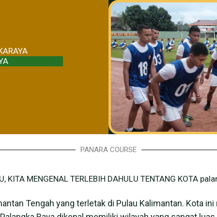
GKARAYA
YA
PANARA COURSE
U, KITA MENGENAL TERLEBIH DAHULU TENTANG KOTA palan
mantan Tengah yang terletak di Pulau Kalimantan. Kota i
alangka Raya dikenal memiliki wilayah yang sangat luas, d