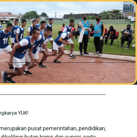
gkarya YUK!
ni merupakan pusat pemerintahan, pendidikan,
ikelilingi hutan tropis dan sungai, serta