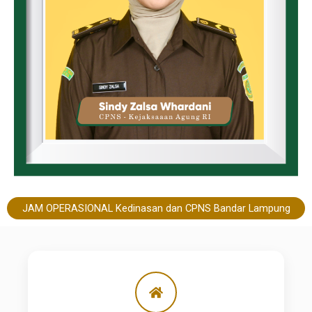
JAM OPERASIONAL Kedinasan dan CPNS Bandar Lampung​