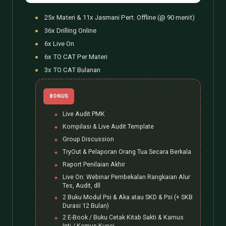
25x Materi & 11x Jasmani Pert. Offline (@ 90 menit)
36x Drilling Online
6x Live On
6x TO CAT Per Materi
3x TO CAT Bulanan
BONUS
Live Audit PMK
Kompilasi & Live Audit Template
Group Discussion
TryOut & Pelaporan Orang Tua Secara Berkala
Raport Penilaian Akhir
Live On: Webinar Pembekalan Rangkaian Alur
Tes, Audit, dll
2 Buku Modul Psi & Aka atau SKD & Psi (+ SKB
Durasi 12 Bulan)
2 E-Book / Buku Cetak Kitab Sakti & Kamus
Inti / Kamus Kunci