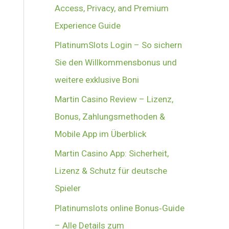
Access, Privacy, and Premium
Experience Guide
PlatinumSlots Login – So sichern
Sie den Willkommensbonus und
weitere exklusive Boni
Martin Casino Review – Lizenz,
Bonus, Zahlungsmethoden &
Mobile App im Überblick
Martin Casino App: Sicherheit,
Lizenz & Schutz für deutsche
Spieler
Platinumslots online Bonus‑Guide
– Alle Details zum