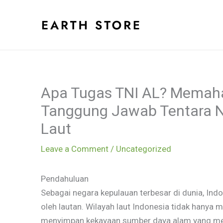
Skip
to
content
Apa Tugas TNI AL? Memaha
Tanggung Jawab Tentara N
Laut
Leave a Comment
/
Uncategorized
Pendahuluan
Sebagai negara kepulauan terbesar di dunia, Ind
oleh lautan. Wilayah laut Indonesia tidak hanya m
menyimpan kekayaan sumber daya alam yang melim