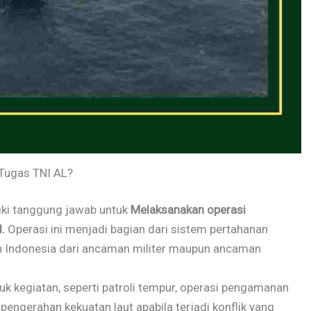
Tugas TNI AL?
iki tanggung jawab untuk
Melaksanakan operasi
.
Operasi ini menjadi bagian dari sistem pertahanan
h Indonesia dari ancaman militer maupun ancaman
k kegiatan, seperti patroli tempur, operasi pengamanan
 pengerahan kekuatan laut apabila terjadi konflik yang